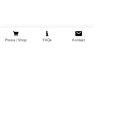
Preise / Shop
FAQs
Kontakt
Kommentare
Taufe des neuen Ballons
Frohes neues Ja