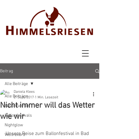
Beitrag
Alle Beiträge
Daniela Klees
Alle Beiträge
2. Sept. 2017
1 Min. Lesezeit
Nicht immer will das Wetter
Ballonfahrten
wie wir
Ballonfestivals
Nightglow
Unsere Reise zum Ballonfestival in Bad 
Weltrekord