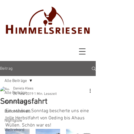
Beitrag
Alle Beiträge
Daniela Klees
Alle Beiträge
24. Nov. 2019
1 Min. Lesezeit
Sonntagsfahrt
Ballonfahrten
Ein schöner Sonntag bescherte uns eine 
Ballonfestivals
tolle Herbstfahrt von Oeding bis Ahaus 
Nightglow
Wüllen. Schön war es! 
Weltrekord