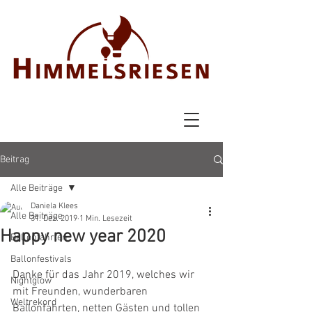
Beitrag
Alle Beiträge
Daniela Klees
Alle Beiträge
31. Dez. 2019
1 Min. Lesezeit
Happy new year 2020
Ballonfahrten
Ballonfestivals
Danke für das Jahr 2019, welches wir 
Nightglow
mit Freunden, wunderbaren 
Weltrekord
Ballonfahrten, netten Gästen und tollen 