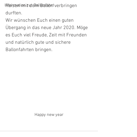
Information zur Ballonfahrt
Reisen mit dem Ballon verbringen 
durften.
Wir wünschen Euch einen guten 
Übergang in das neue Jahr 2020. Möge 
es Euch viel Freude, Zeit mit Freunden 
und natürlich gute und sichere 
Ballonfahrten bringen.
Happy new year