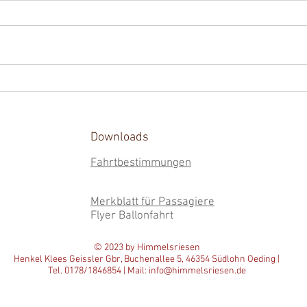
Saisonstart - Termine sichern!
Wund
Morg
Downloads
Fahrtbestimmungen
Merkblatt für Passagiere
Flyer Ballonfahrt
© 2023 by Himmelsriesen
Henkel Klees Geissler Gbr, Buchenallee 5, 46354 Südlohn Oeding |
Tel. 0178/1846854 | Mail:
info@himmelsriesen.de