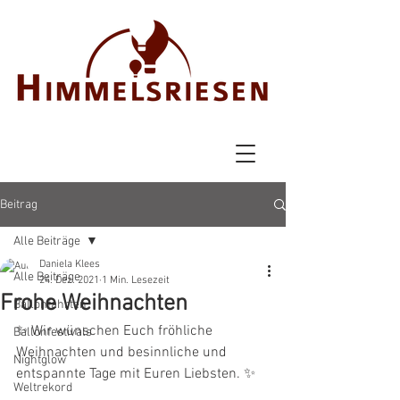
Beitrag
Alle Beiträge
Daniela Klees
Alle Beiträge
24. Dez. 2021
1 Min. Lesezeit
Frohe Weihnachten
Ballonfahrten
✨ Wir wünschen Euch fröhliche 
Ballonfestivals
Weihnachten und besinnliche und 
Nightglow
entspannte Tage mit Euren Liebsten. ✨
Weltrekord