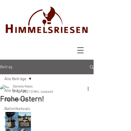
Beitrag
Alle Beiträge
Daniela Klees
Alle Beiträge
3. Apr. 2021
0 Min. Lesezeit
Frohe Ostern!
Ballonfahrten
Ballonfestivals
Nightglow
Weltrekord