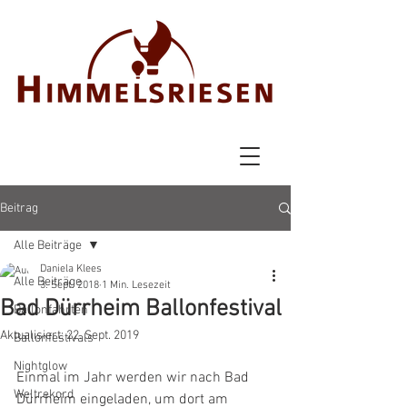
Beitrag
Alle Beiträge
Daniela Klees
Alle Beiträge
3. Sept. 2018
1 Min. Lesezeit
Bad Dürrheim Ballonfestival
Ballonfahrten
Aktualisiert:
22. Sept. 2019
Ballonfestivals
Nightglow
Einmal im Jahr werden wir nach Bad 
Weltrekord
Dürrheim eingeladen, um dort am 