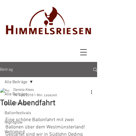
Beitrag
Alle Beiträge
Daniela Klees
Alle Beiträge
14. Apr. 2018
1 Min. Lesezeit
Tolle Abendfahrt
Ballonfahrten
Ballonfestivals
Eine schöne Ballonfahrt mit zwei 
Nightglow
Ballonen über dem Westmünsterland! 
Weltrekord
Gestartet sind wir in Südlohn Oeding 