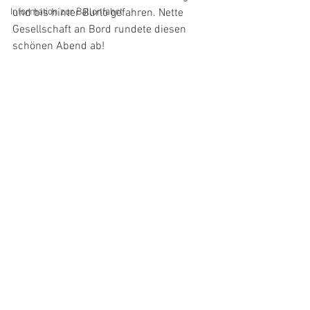
Information zur Ballonfahrt
und bis hinter Burlo gefahren. Nette 
Gesellschaft an Bord rundete diesen 
schönen Abend ab!  