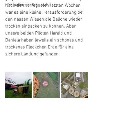
Information zur Ballonfahrt
Nach den verregneten letzten Wochen 
war es eine kleine Herausforderung bei 
den nassen Wiesen die Ballone wieder 
trocken einpacken zu können. Aber 
unsere beiden Piloten Harald und 
Daniela haben jeweils ein schönes und 
trockenes Fleckchen Erde für eine 
sichere Landung gefunden.