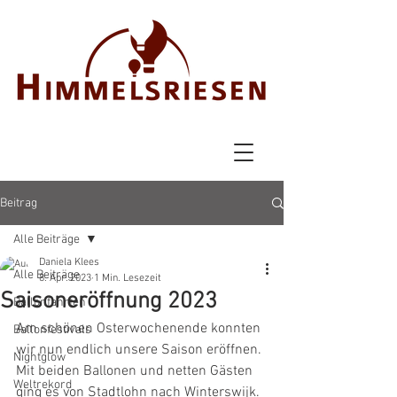
Beitrag
Alle Beiträge
Daniela Klees
Alle Beiträge
8. Apr. 2023
1 Min. Lesezeit
Saisoneröffnung 2023
Ballonfahrten
Am schönen Osterwochenende konnten 
Ballonfestivals
wir nun endlich unsere Saison eröffnen. 
Nightglow
Mit beiden Ballonen und netten Gästen 
Weltrekord
ging es von Stadtlohn nach Winterswijk. 