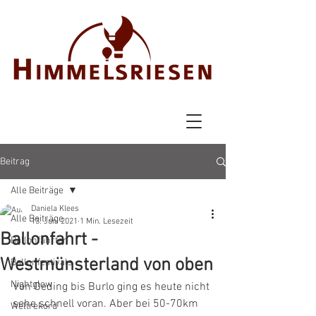
Beitrag
Alle Beiträge
Daniela Klees
Alle Beiträge
13. Juni 2021
1 Min. Lesezeit
Ballonfahrt -
Ballonfahrten
Westmünsterland von oben
Ballonfestivals
Nightglow
Von Oeding bis Burlo ging es heute nicht 
sehe schnell voran. Aber bei 50-70km 
Weltrekord